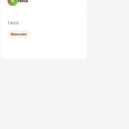
Nina
N
TAGS
Mascotas