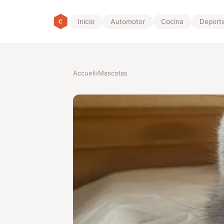
Inicio
Automotor
Cocina
Deport
Accueil
›
Mascotas