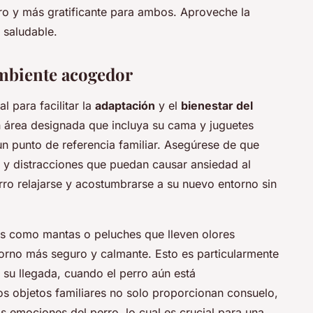
ro y más gratificante para ambos. Aproveche la
 saludable.
ambiente acogedor
l para facilitar la
adaptación
y el
bienestar del
 área designada que incluya su cama y juguetes
un punto de referencia familiar. Asegúrese de que
es y distracciones que puedan causar ansiedad al
erro relajarse y acostumbrarse a su nuevo entorno sin
res como mantas o peluches que lleven olores
orno más seguro y calmante. Esto es particularmente
 su llegada, cuando el perro aún está
os objetos familiares no solo proporcionan consuelo,
as emociones del perro, lo cual es crucial para una