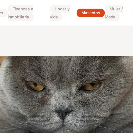
Finanzas e
Hogar y
Mujer /
es
Mascotas
inmobiliaria
vida
Moda