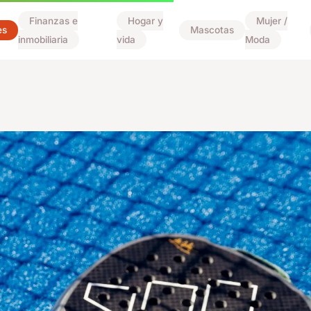
Finanzas e
Hogar y
Mujer /
es
Mascotas
inmobiliaria
vida
Moda