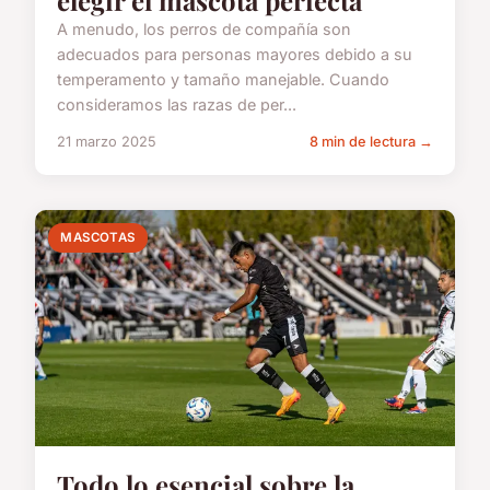
elegir el mascota perfecta
A menudo, los perros de compañía son
adecuados para personas mayores debido a su
temperamento y tamaño manejable. Cuando
consideramos las razas de per...
21 marzo 2025
8 min de lectura →
MASCOTAS
Todo lo esencial sobre la