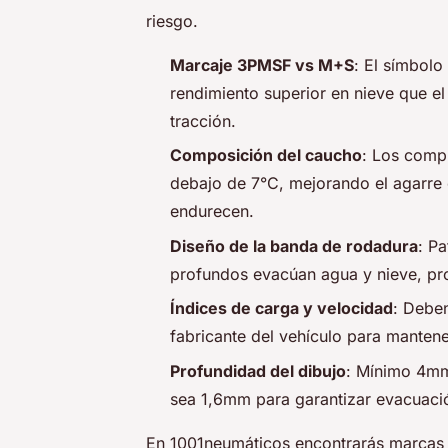
riesgo.
Marcaje 3PMSF vs M+S
: El símbol
rendimiento superior en nieve que e
tracción.
Composición del caucho
: Los compu
debajo de 7°C, mejorando el agarre
endurecen.
Diseño de la banda de rodadura
: P
profundos evacúan agua y nieve, pr
Índices de carga y velocidad
: Deben
fabricante del vehículo para manten
Profundidad del dibujo
: Mínimo 4mm
sea 1,6mm para garantizar evacuació
En 1001neumáticos encontrarás marcas 