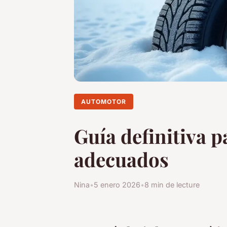
AUTOMOTOR
Guía definitiva p
adecuados
Nina
•
5 enero 2026
•
8 min de lecture