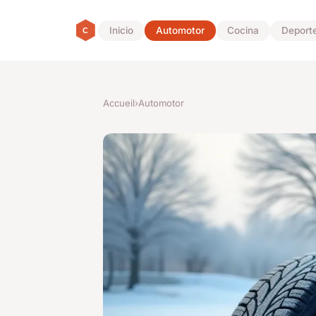
Inicio
Automotor
Cocina
Deport
Accueil
›
Automotor